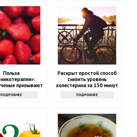
Польза
Раскрыт простой способ
бникотерапии»:
снизить уровень
ученые призывают
холестерина за 150 минут
 в возрасте 50+
в неделю
ПОДРОБНЕЕ
ПОДРОБНЕЕ
ать на эту ягоду