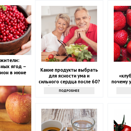
ожители:
зных ягод –
Какие продукты выбрать
цион в июне
для ясности ума и
«клу
сильного сердца после 60?
почему 
Обратите внимание на
людей
ПОДРОБНЕЕ
этот список
налег