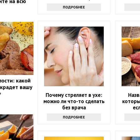
ите на всю
тарелке
их в ра
ПОДРОБНЕЕ
лости: какой
 крадет вашу
у
Почему стреляет в ухе:
Назв
можно ли что-то сделать
которы
без врача
ес
хо
ПОДРОБНЕЕ
вы