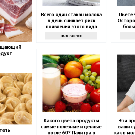
Всего один стакан молока
Пьете 
в день снижает риск
Осторо
появления этого вида
боль
рака. Но помогает не
ПОДРОБНЕЕ
только молоко
ращающий
одукт
Какого цвета продукты
Эти пр
самые полезные и ценные
ваши с
тать
после 60? Палитра в
как в мо