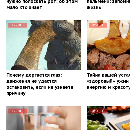
нужно полоскать рот: об этом
пельмени: запомн
мало кто знает
жизнь
ЛУЧШЕЕ
ЛУЧШЕЕ
Почему дергается глаз:
Тайна вашей уста
движения не удастся
«здоровый» ужин
остановить, если не узнаете
энергию и красот
причину
ЛУЧШЕЕ
ЛУЧШЕЕ