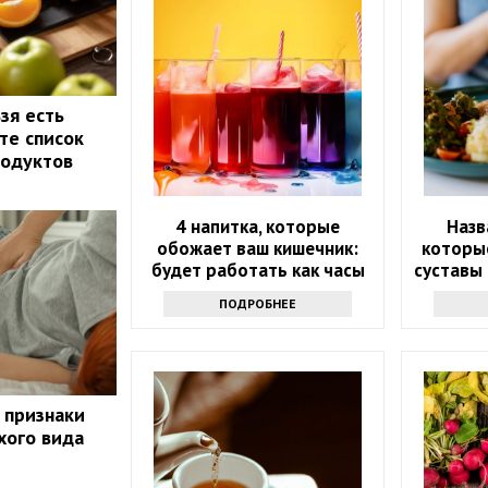
зя есть
те список
родуктов
4 напитка, которые
Назв
обожает ваш кишечник:
которые
будет работать как часы
суставы 
ПОДРОБНЕЕ
 признаки
хого вида