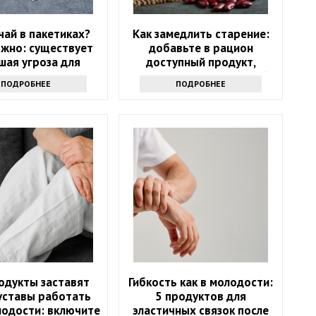
чай в пакетиках?
Как замедлить старение:
жно: существует
добавьте в рацион
шая угроза для
доступный продукт,
здоровья
который есть на каждой
ПОДРОБНЕЕ
ПОДРОБНЕЕ
кухне
одукты заставят
Гибкость как в молодости:
уставы работать
5 продуктов для
лодости: включите
эластичных связок после