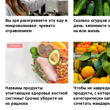
Вы зря разогреваете эту еду в
Сколько огурцов 
микроволновке: чревато
день: запомните 
отравлением
на всю жизнь
ЛУЧШЕЕ
ЛУЧШЕЕ
Названы продукты
Чтобы не навреди
угнетающие здоровье костной
продукта, с кото
системы! Срочно уберите их
категорически з
из рациона
сочетать мандар