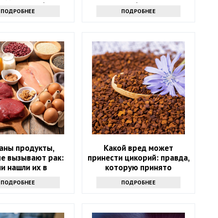
цион после 60 лет
60
ПОДРОБНЕЕ
ПОДРОБНЕЕ
аны продукты,
Какой вред может
е вызывают рак:
принести цикорий: правда,
ли нашли их в
которую принято
лодильнике -
утаивать
ПОДРОБНЕЕ
ПОДРОБНЕЕ
брасывайте