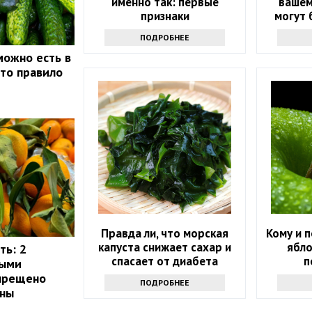
именно так: первые
вашем
признаки
могут 
ваш
ПОДРОБНЕЕ
можно есть в
это правило
Правда ли, что морская
Кому и п
капуста снижает сахар и
ябло
ть: 2
спасает от диабета
п
рыми
апрещено
ПОДРОБНЕЕ
ины