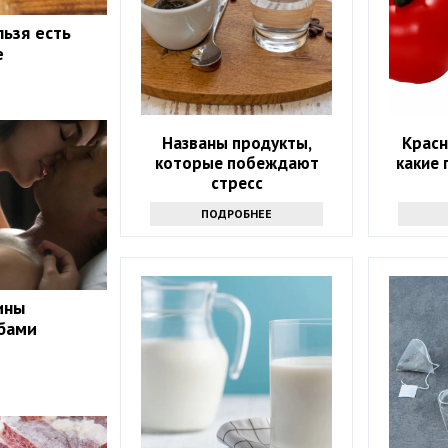
льзя есть
е
Названы продукты,
Красн
которые побеждают
какие
стресс
ПОДРОБНЕЕ
ины
бами