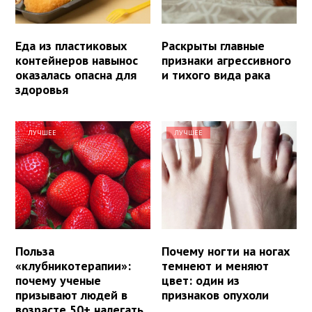
Еда из пластиковых
Раскрыты главные
контейнеров навынос
признаки агрессивного
оказалась опасна для
и тихого вида рака
здоровья
ЛУЧШЕЕ
ЛУЧШЕЕ
Польза
Почему ногти на ногах
«клубникотерапии»:
темнеют и меняют
почему ученые
цвет: один из
призывают людей в
признаков опухоли
возрасте 50+ налегать