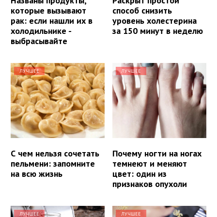
Названы продукты,
Раскрыт простой
которые вызывают
способ снизить
рак: если нашли их в
уровень холестерина
холодильнике -
за 150 минут в неделю
выбрасывайте
ЛУЧШЕЕ
ЛУЧШЕЕ
С чем нельзя сочетать
Почему ногти на ногах
пельмени: запомните
темнеют и меняют
на всю жизнь
цвет: один из
признаков опухоли
ЛУЧШЕЕ
ЛУЧШЕЕ