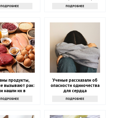
аптечка
здоровью: только факты
ПОДРОБНЕЕ
ПОДРОБНЕЕ
аны продукты,
Ученые рассказали об
е вызывают рак:
опасности одиночества
ли нашли их в
для сердца
лодильнике -
ПОДРОБНЕЕ
ПОДРОБНЕЕ
брасывайте