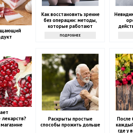
Как восстановить зрение
Невидим
без операции: методы,
ор
которые работают
дейст
ращающий
ПОДРОБНЕЕ
одукт
жает
 лекарств?
Раскрыты простые
После 
 магазине
способы прожить дольше
каждый
где у 