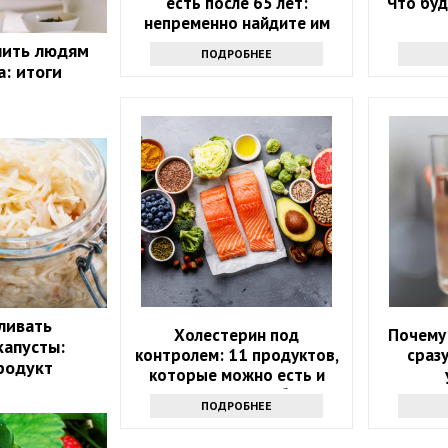
есть после 65 лет:
Что буд
непременно найдите им
замену
пить людям
ПОДРОБНЕЕ
а: итоги
ливать
Холестерин под
Почему 
капусты:
контролем: 11 продуктов,
сраз
родукт
которые можно есть и
которых стоит избегать
ПОДРОБНЕЕ