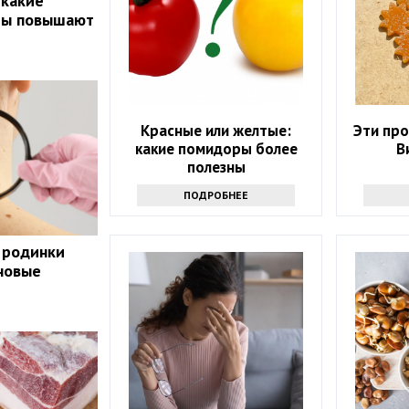
 какие
ты повышают
Красные или желтые:
Эти пр
какие помидоры более
В
полезны
ПОДРОБНЕЕ
 родинки
 новые