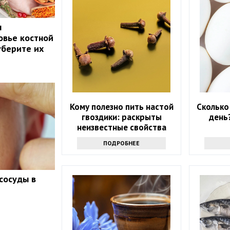
ы
овье костной
уберите их
Кому полезно пить настой
Сколько
гвоздики: раскрыты
день
неизвестные свойства
напитка
ПОДРОБНЕЕ
сосуды в