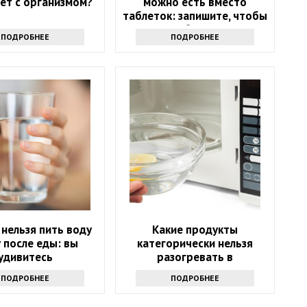
ет с организмом?
можно есть вместо
таблеток: запишите, чтобы
не болеть
ПОДРОБНЕЕ
ПОДРОБНЕЕ
нельзя пить воду
Какие продукты
у после еды: вы
категорически нельзя
удивитесь
разогревать в
микроволновке и почему:
ПОДРОБНЕЕ
ПОДРОБНЕЕ
советы экспертов