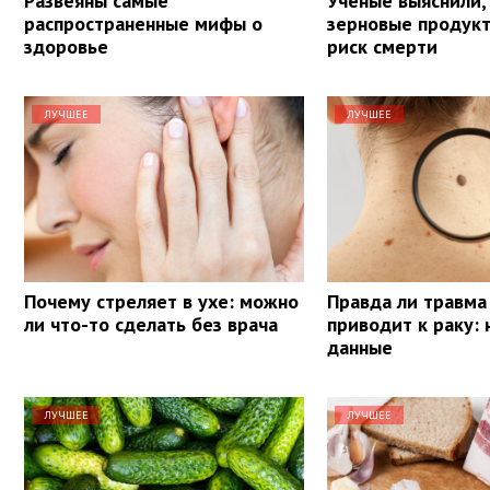
Развеяны самые
Ученые выяснили,
распространенные мифы о
зерновые продук
здоровье
риск смерти
ЛУЧШЕЕ
ЛУЧШЕЕ
Почему стреляет в ухе: можно
Правда ли травма
ли что-то сделать без врача
приводит к раку:
данные
ЛУЧШЕЕ
ЛУЧШЕЕ