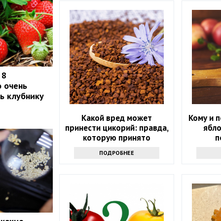
 8
о очень
ть клубнику
Какой вред может
Кому и п
принести цикорий: правда,
ябло
которую принято
п
утаивать
ПОДРОБНЕЕ