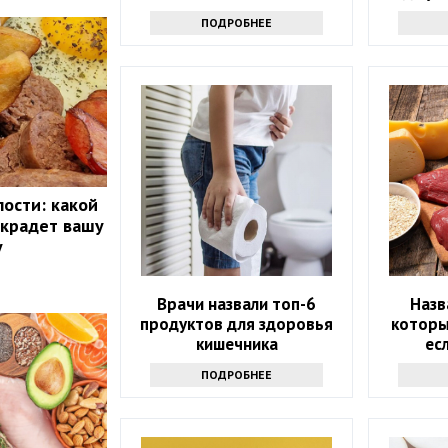
ПОДРОБНЕЕ
лости: какой
 крадет вашу
у
Врачи назвали топ-6
Назв
продуктов для здоровья
которы
кишечника
ес
хо
ПОДРОБНЕЕ
вы