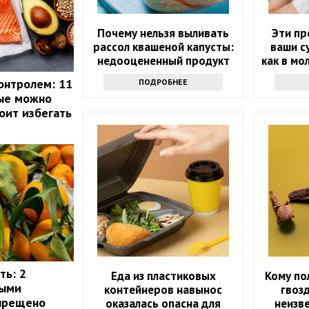
Почему нельзя выливать
Эти пр
рассол квашеной капусты:
ваши с
недооцененный продукт
как в мо
их в ра
онтролем: 11
ПОДРОБНЕЕ
рые можно
оит избегать
ть: 2
Еда из пластиковых
Кому по
рыми
контейнеров навынос
гвоз
апрещено
оказалась опасна для
неизв