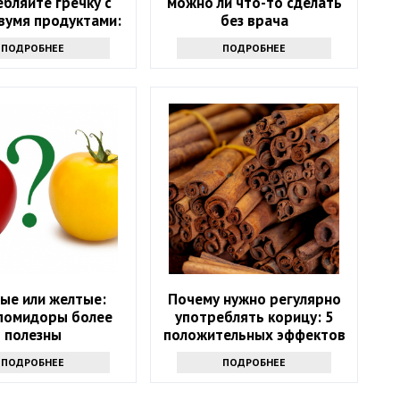
бляйте гречку с
можно ли что-то сделать
вумя продуктами:
без врача
ожны опасные
ПОДРОБНЕЕ
ПОДРОБНЕЕ
оследствия
ые или желтые:
Почему нужно регулярно
 помидоры более
употреблять корицу: 5
полезны
положительных эффектов
ПОДРОБНЕЕ
ПОДРОБНЕЕ