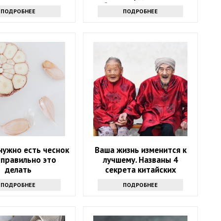
напитка
Обратите внимание на
ПОДРОБНЕЕ
ПОДРОБНЕЕ
этот список
нужно есть чеснок
Ваша жизнь изменится к
к правильно это
лучшему. Названы 4
делать
секрета китайских
долгожителей
ПОДРОБНЕЕ
ПОДРОБНЕЕ