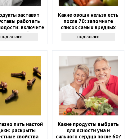
одукты заставят
Какие овощи нельзя есть
уставы работать
после 70: запомните
лодости: включите
список самых вредных
цион после 60 лет
продуктов
ПОДРОБНЕЕ
ПОДРОБНЕЕ
лезно пить настой
Какие продукты выбрать
дики: раскрыты
для ясности ума и
естные свойства
сильного сердца после 60?