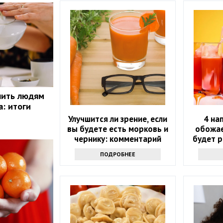
пить людям
а: итоги
Улучшится ли зрение, если
4 на
вы будете есть морковь и
обожае
чернику: комментарий
будет р
врача
ПОДРОБНЕЕ