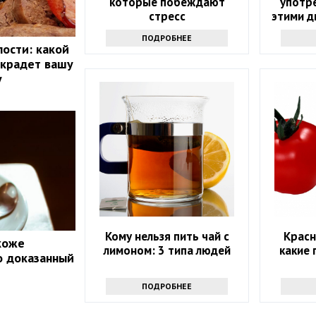
которые побеждают
употре
стресс
этими д
возм
ПОДРОБНЕЕ
п
лости: какой
 крадет вашу
у
Кому нельзя пить чай с
Красн
 коже
лимоном: 3 типа людей
какие
о доказанный
ПОДРОБНЕЕ