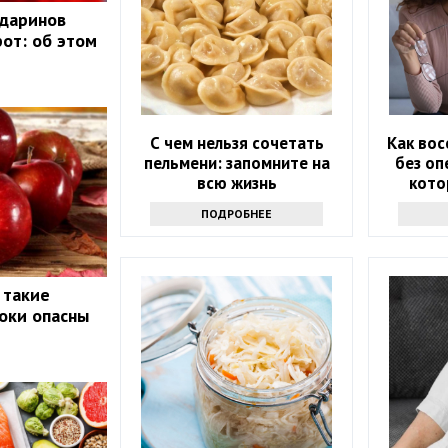
ндаринов
рот: об этом
С чем нельзя сочетать
Как вос
пельмени: запомните на
без оп
всю жизнь
кото
ПОДРОБНЕЕ
 такие
локи опасны