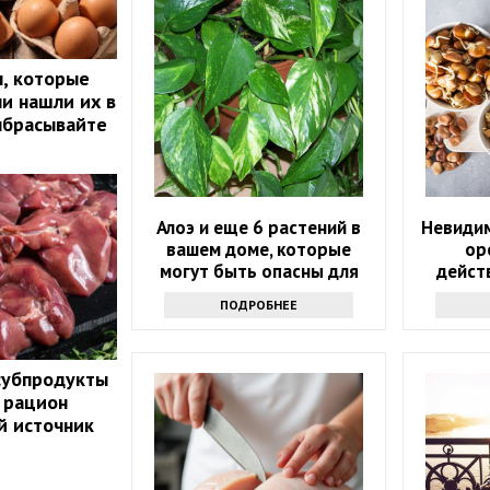
, которые
ли нашли их в
ыбрасывайте
Алоэ и еще 6 растений в
Невидим
вашем доме, которые
ор
могут быть опасны для
дейст
вашего здоровья
ПОДРОБНЕЕ
субпродукты
 рацион
й источник