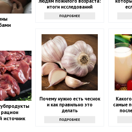
людям пожилого возраста:
которы
итоги исследований
ес
хо
ПОДРОБНЕЕ
ины
вы
бами
Почему нужно есть чеснок
Какого
и как правильно это
самые п
субпродукты
делать
после
 рацион
й источник
ПОДРОБНЕЕ