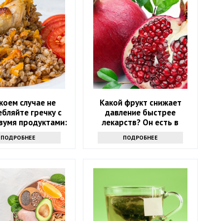
 коем случае не
Какой фрукт снижает
бляйте гречку с
давление быстрее
вумя продуктами:
лекарств? Он есть в
ожны опасные
каждом магазине
ПОДРОБНЕЕ
ПОДРОБНЕЕ
оследствия