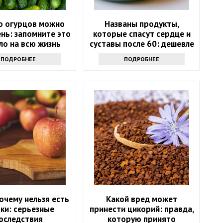
о огурцов можно
Названы продукты,
ень: запомните это
которые спасут сердце и
ло на всю жизнь
суставы после 60: дешевле
лекарств
ПОДРОБНЕЕ
ПОДРОБНЕЕ
очему нельзя есть
Какой вред может
ки: серьезные
принести цикорий: правда,
оследствия
которую принято