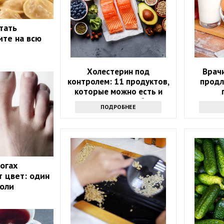
тать
ите на всю
Холестерин под
Врачи
контролем: 11 продуктов,
продл
которые можно есть и
которых стоит избегать
ПОДРОБНЕЕ
ногах
 цвет: один
холи