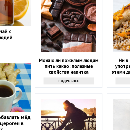
чай с
людей
Можно ли пожилым людям
Ни в
пить какао: полезные
употре
свойства напитка
этими д
возм
ПОДРОБНЕЕ
п
обавлять мёд
нцероген в
?