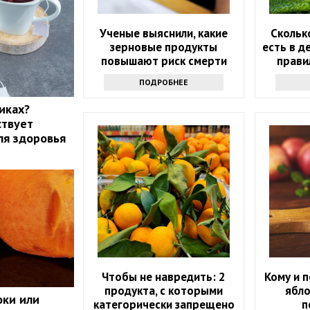
Ученые выяснили, какие
Скольк
зерновые продукты
есть в д
повышают риск смерти
прави
ПОДРОБНЕЕ
иках?
ствует
ля здоровья
Чтобы не навредить: 2
Кому и п
продукта, с которыми
ябло
оки или
категорически запрещено
п