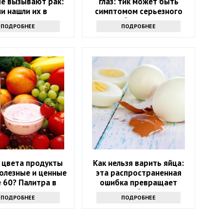
е вызывают рак:
глаз: тик может быть
ли нашли их в
симптомом серьезного
лодильнике -
заболевания
ПОДРОБНЕЕ
ПОДРОБНЕЕ
брасывайте
 цвета продукты
Как нельзя варить яйца:
олезные и ценные
эта распространенная
 60? Палитра в
ошибка превращает
тарелке
полезное блюдо в яд
ПОДРОБНЕЕ
ПОДРОБНЕЕ