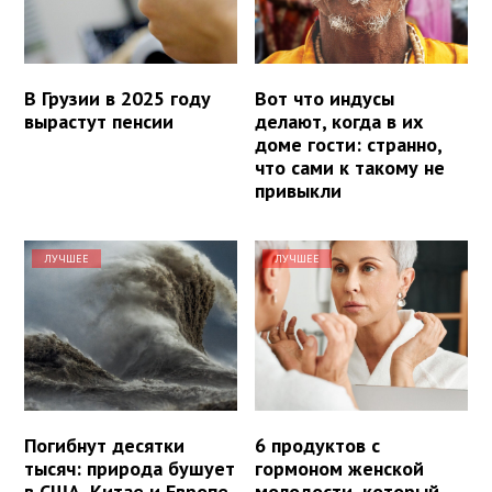
В Грузии в 2025 году
Вот что индусы
вырастут пенсии
делают, когда в их
доме гости: странно,
что сами к такому не
привыкли
ЛУЧШЕЕ
ЛУЧШЕЕ
Погибнут десятки
6 продуктов с
тысяч: природа бушует
гормоном женской
в США, Китае и Европе
молодости, который