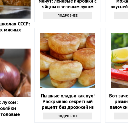
минут: ленивые пирожки с
можн
яйцом и зеленым луком
вкусней
всю се
ПОДРОБНЕЕ
 школах СССР:
х мясных
Пышные оладьи как пух!
Вот зач
Раскрываю секретный
разми
с луком:
рецепт без дрожжей из
палочки
хозяйки
маминой тетради
ген
столовые
ПОДРОБНЕЕ