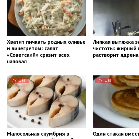
Хватит пичкать родных оливье
Липкая вытяжка з
и винегретом: салат
чистоты: жирный 
«Советский» сразит всех
растворит ядрена
наповал
ЛУЧШЕЕ
ЛУЧШЕЕ
Малосольная скумбрия в
Один стакан вмес