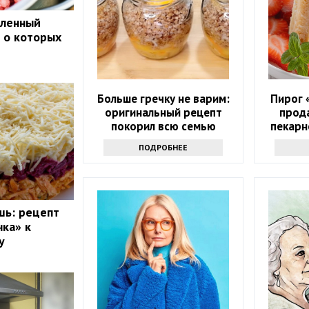
оленный
, о которых
Больше гречку не варим:
Пирог 
оригинальный рецепт
прод
покорил всю семью
пекарн
даже н
ПОДРОБНЕЕ
шь: рецепт
ка» к
у