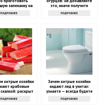
о приготовить
огурцов: не добавляйте
шую запеканку на
это, иначе получите
мью: рецепт 1952
мутную и водянистую
ПОДРОБНЕЕ
ПОДРОБНЕЕ
года
закуску
ем хитрые хозяйки
Зачем хитрые хозяйки
нают крабовые
кидают лед в унитаз:
 скалкой: раскрыт
узнаете — всегда будете
иальный трюк
делать только так
ПОДРОБНЕЕ
ПОДРОБНЕЕ