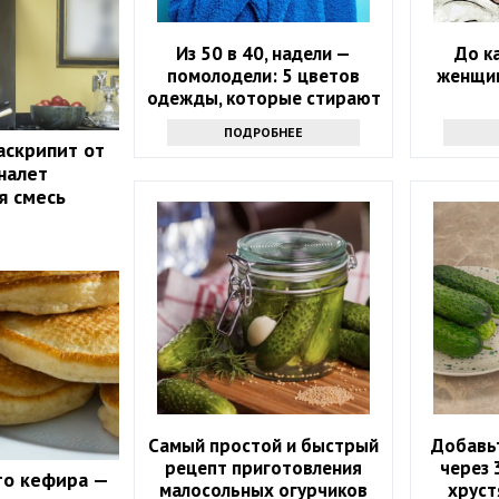
Из 50 в 40, надели —
До к
помолодели: 5 цветов
женщин
одежды, которые стирают
возраст
ПОДРОБНЕЕ
аскрипит от
налет
я смесь
Самый простой и быстрый
Добавьт
рецепт приготовления
через 
то кефира —
малосольных огурчиков
хруст