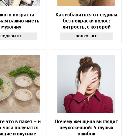
акого возраста
Как избавиться от седины
ам важно иметь
без покраски волос:
мужчину
хитрость, с которой
должна быть знакома
ПОДРОБНЕЕ
ПОДРОБНЕЕ
каждая женщина
е это в пакет – и
Почему женщина выглядит
3 часа получатся
неухоженной: 5 глупых
ящие и вкусные
ошибок