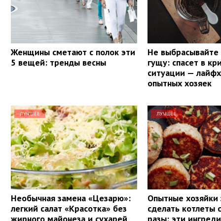
Женщины сметают с полок эти
Не выбрасывайте
5 вещей: тренды весны
гущу: спасет в кр
ситуации — лайфх
опытных хозяек
ЛУЧШЕЕ
ЛУЧШЕЕ
Необычная замена «Цезарю»:
Опытные хозяйки 
легкий салат «Красотка» без
сделать котлеты 
жирного майонеза и сухарей
разы: эти ингред