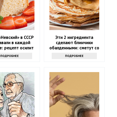
«Невский» в СССР
Эти 2 ингредиента
авали в каждой
сделают блинчики
е: рецепт осилит
обалденными: сметут со
еопытная хозяйка
стола и попросят еще —
ПОДРОБНЕЕ
ПОДРОБНЕЕ
забытый рецепт