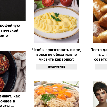
 кофейную
итической
ак от
Чтобы приготовить пюре,
Тесто д
вовсе не обязательно
пышны
чистить картошку:
советс
раскрыт топовый секрет
о
ПОДРОБНЕЕ
знают, как
сочнее в
иенты —