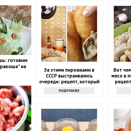
шь: готовим
Дракоша" на
За этими пирожками в
Вот че
СССР выстраивались
мясо в п
очереди: рецепт, который
рецепт
вы с легкостью повторите
ПОДРОБНЕЕ
дома