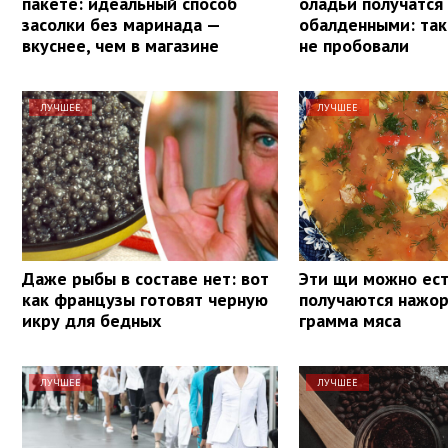
пакете: идеальный способ
оладьи получатся
засолки без маринада —
обалденными: та
вкуснее, чем в магазине
не пробовали
ЛУЧШЕЕ
ЛУЧШЕЕ
Даже рыбы в составе нет: вот
Эти щи можно ест
как французы готовят черную
получаются нажо
икру для бедных
грамма мяса
ЛУЧШЕЕ
ЛУЧШЕЕ