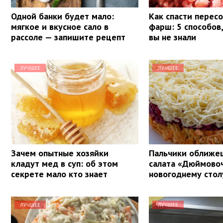
Одной банки будет мало:
Как спасти перес
мягкое и вкусное сало в
фарш: 5 способов
рассоле — запишите рецепт
вы не знали
ЛУЧШЕЕ
ЛУЧШЕЕ
Зачем опытные хозяйки
Пальчики оближе
кладут мед в суп: об этом
салата «Дюймовоч
секрете мало кто знает
новогоднему стол
ЛУЧШЕЕ
ЛУЧШЕЕ